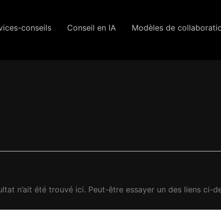
vices-conseils
Conseil en IA
Modèles de collaborati
ultat n’ait été trouvé ici. Peut-être essayer un des liens ci